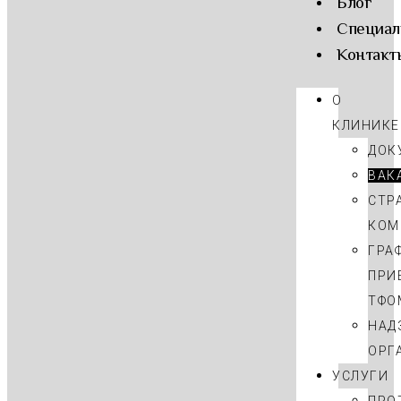
Блог
Cпециал
Контакт
О
КЛИНИКЕ
ДОК
ВАК
СТР
КОМ
ГРА
ПРИ
ТФО
НАД
ОРГ
УСЛУГИ