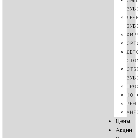
ИМП
ЗУБ
ЛЕЧ
ЗУБ
ХИР
ОРТ
ДЕТ
СТО
ОТБ
ЗУБ
ПРО
КОН
РЕН
АНЕ
Цены
Акции