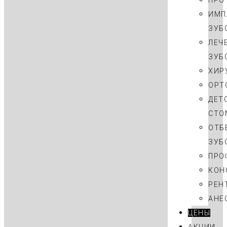
ПРО
ИМП
ЗУБ
ЛЕЧ
ЗУБ
ХИР
ОРТ
ДЕТ
СТО
ОТБ
ЗУБ
ПРО
КОН
РЕН
АНЕ
ЦЕНЫ