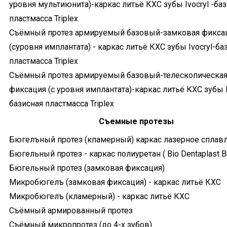
уровня мультиюнита)-каркас литьё КХС зубы Ivocryl -ба
пластмасса Triplex
Съёмный протез армируемый базовый-замковая фикса
(суровня имплантата) - каркас литьё КХС зубы Ivocryl-ба
пластмасса Triplex
Съёмный протез армируемый базовый-телескопическа
фиксация (с уровня имплантата)-каркас литьё КХС зубы Iv
базисная пластмасса Triplex
Съемные протезы
Бюгелъный протез (кпамерный) каркас лазерное сплав
Бюгельный протез - каркас полиуретан ( Bio Dentaplast B
Бюгельный протез (замковая фиксация)
Микробюгелъ (замковая фиксация) - каркас литьё КХС
Микробюгелъ (кламерный) - каркас литьё КХС
Съёмный армированный протез
Съёмный микропротез (до 4-х зубов)